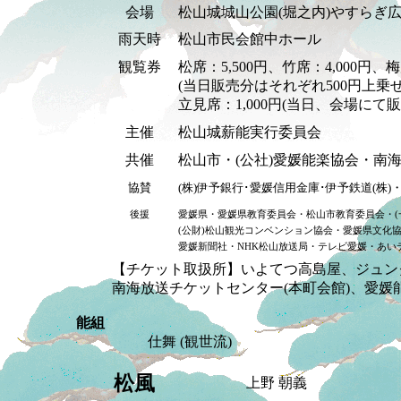
会場
松山城城山公園(堀之内)やすらぎ
雨天時
松山市民会館中ホール
観覧券
松席：5,500円、竹席：4,000円、
(当日販売分はそれぞれ500円上乗
立見席：1,000円(当日、会場にて販
主催
松山城薪能実行委員会
共催
松山市・(公社)愛媛能楽協会・南海
協賛
(株)伊予銀行･愛媛信用金庫･伊予鉄道(株
後援
愛媛県・愛媛県教育委員会・松山市教育委員会・(
(公財)松山観光コンベンション協会・愛媛県文化
愛媛新聞社・NHK松山放送局・テレビ愛媛・あいテ
【チケット取扱所】いよてつ高島屋、ジュン
南海放送チケットセンター(本町会館)、愛媛
能組
仕舞 (観世流)
松風
上野 朝義