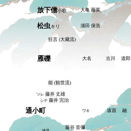
放下僧
大亀 藤英
小歌
松虫
浦田 保浩
キリ
狂言 (大藏流)
雁礫
大名
古川 道郎
能 (観世流)
藤井 丈雄
ツレ
藤井 完治
シテ
通小町
坂苗 融
ワキ
藤谷 音彌
後見